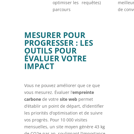
optimiser les
requêtes)
meilleu
parcours
de conv
MESURER POUR
PROGRESSER : LES
OUTILS POUR
ÉVALUER VOTRE
IMPACT
Vous ne pouvez améliorer que ce que
vous mesurez. Évaluer l’
empreinte
carbone
de votre
site web
permet
d’établir un point de départ, d’identifier
les priorités d’optimisation et de suivre
vos progrès. Pour 10 000 visites
mensuelles, un site moyen génère 43 kg
de CO2e par an, soulignant l’importance