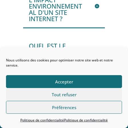
ENVIRONNEMENT
AL D'UN SITE
INTERNET ?
QUEL EST LE
PRINCIPAL
FACTEUR QUI
Nous utilisons des cookies pour optimiser notre site web et notre
IMPACTE
service.
L'ENVIRONNEMEN
T DANS LE
Accepter
NUMÉRIQUE ?
Tout refuser
Préférences
QUELS
INDICATEURS
Politique de confidentialité
Politique de confidentialité
MESURENT