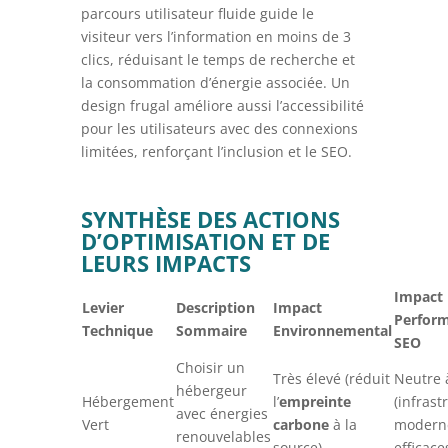
parcours utilisateur fluide guide le
visiteur vers l’information en moins de 3
clics, réduisant le temps de recherche et
la consommation d’énergie associée. Un
design frugal améliore aussi l’accessibilité
pour les utilisateurs avec des connexions
limitées, renforçant l’inclusion et le SEO.
SYNTHÈSE DES ACTIONS
D’OPTIMISATION ET DE
LEURS IMPACTS
Impact
Levier
Description
Impact
Perfor
Technique
Sommaire
Environnemental
SEO
Choisir un
Très élevé (réduit
Neutre à
hébergeur
Hébergement
l’
empreinte
(infrast
avec énergies
Vert
carbone
à la
moderne
renouvelables
source)
efficace