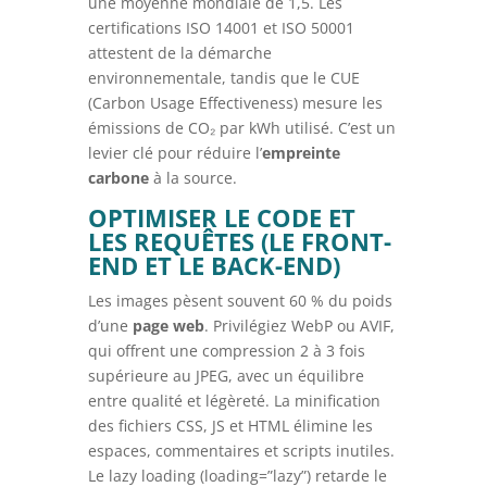
une moyenne mondiale de 1,5. Les
certifications ISO 14001 et ISO 50001
attestent de la démarche
environnementale, tandis que le CUE
(Carbon Usage Effectiveness) mesure les
émissions de CO₂ par kWh utilisé. C’est un
levier clé pour réduire l’
empreinte
carbone
à la source.
OPTIMISER LE CODE ET
LES REQUÊTES (LE FRONT-
END ET LE BACK-END)
Les images pèsent souvent 60 % du poids
d’une
page web
. Privilégiez WebP ou AVIF,
qui offrent une compression 2 à 3 fois
supérieure au JPEG, avec un équilibre
entre qualité et légèreté. La minification
des fichiers CSS, JS et HTML élimine les
espaces, commentaires et scripts inutiles.
Le lazy loading (loading=”lazy”) retarde le