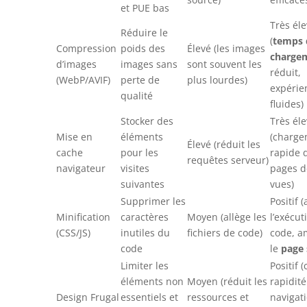
et PUE bas
Très él
Réduire le
(
temps 
Compression
poids des
Élevé (les images
charge
d’images
images sans
sont souvent les
réduit,
(WebP/AVIF)
perte de
plus lourdes)
expérie
qualité
fluides)
Stocker des
Très él
Mise en
éléments
(charge
Élevé (réduit les
cache
pour les
rapide 
requêtes serveur)
navigateur
visites
pages d
suivantes
vues)
Supprimer les
Positif 
Minification
caractères
Moyen (allège les
l’exécut
(CSS/JS)
inutiles du
fichiers de code)
code, a
code
le
page
Limiter les
Positif (
éléments non
Moyen (réduit les
rapidité
Design Frugal
essentiels et
ressources et
navigati